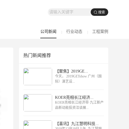
公司新闻
行业动态
工程案例
热门新闻推荐
【聚焦】2019GE...
今天， 2019GETshow 广州（国
际）演艺设...
KOER亮相长江经济...
KOER亮相长江经济带·九江新产
品新动能投资洽谈展...
【喜讯】九江慧明科技...
2019年12月19日上午, 九江慧明