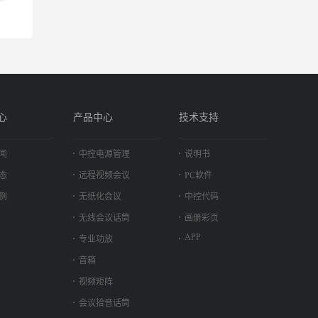
心
产品中心
技术支持
闻
中控电源管理
说明书
态
远程视频会议
PC软件
例
无纸化会议
中控代码
无线会议话筒
画册彩页
APP
专业功放
音箱
视频矩阵
会议拾音话筒