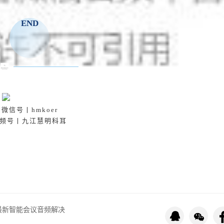
END
微信号丨hmkoer
频号丨九江慧明科耳
R携最新智能会议音频解决