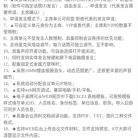
制（软件可指定话筒ID发言）、自由发言、、申请发言（代表发言需
要申请，主席确认）；
6、申请发言模式下，主席单元可同意/拒绝代表的发言申请；
7、▲可自定义单元身份为主席、VIP或者代表；主席和VIP的数量不
受限制；
8、主席单元不受发言人数限制，具备控制会议秩序的优先功能；
9、支持麦克风增益调节，每只话筒可独立调节，互不影响；
10、具备声控开麦功能，可自由选择打开或关闭；
11、同时支持实体发言按键和屏下电容触摸发言；
12、配备固定式金属方管咪杆；
13、▲采用16MM镀金振膜音头，动态范围更广，还原更丰富的声音
细节；
14、▲系统自动分配会议单元IP地址；
15、▲支持web网页调试。兼容电脑/手机/平板。
16、★电子桌牌可从WEB网页中下载EXCEL表格模板，可按照模板
样式填写单元ID、人员姓名、身份标签、单位信息、职务。导入后即
可同步人员信息；
17、★具备会议资料文档阅读功能，支持PDF、TXT、图片三种文件
格式。
18、★支持WEB后台上传会议文件材料；文件支持预览，8寸大屏可
清楚显示文件内容；