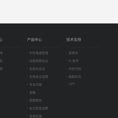
心
产品中心
技术支持
闻
中控电源管理
说明书
态
远程视频会议
PC软件
例
无纸化会议
中控代码
无线会议话筒
画册彩页
APP
专业功放
音箱
视频矩阵
会议拾音话筒
音频处理